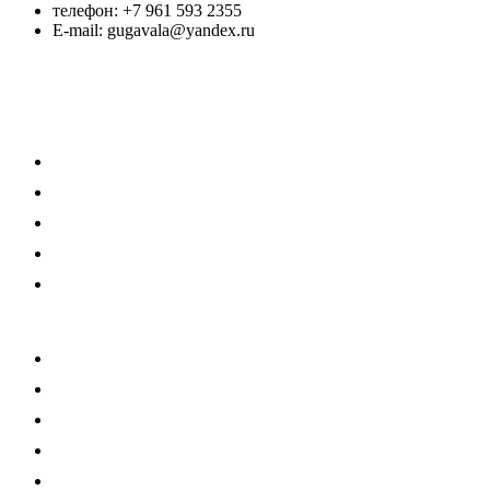
телефон: +7 961 593 2355
E-mail: gugavala@yandex.ru
> Репетитор
> Каталог товаров и услуг
> Отзывы моих Учеников
> Договор-оферта
> Оплата
> Учебник "ФИЗИКА"
> Курсы
> Разборы решения задач
> Шпаргалка
> Статьи