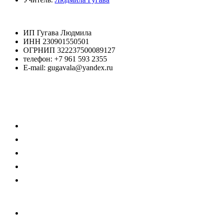
ИП Гугава Людмила
ИНН 230901550501
ОГРНИП 322237500089127
телефон: +7 961 593 2355
E-mail: gugavala@yandex.ru
> Репетитор
> Каталог товаров и услуг
> Отзывы моих Учеников
> Договор-оферта
> Оплата
> Учебник "ФИЗИКА"